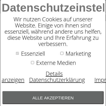
Datenschutzeinste
0
SUCHE
Wir nutzen Cookies auf unserer
Website. Einige von ihnen sind
Produkte
Outlet
BETTZEIT - Traumhafter Sommer
essenziell, während andere uns helfen,
36
Produkte
diese Website und Ihre Erfahrung zu
BETTZEIT TRAUMHAFTER
verbessern.
SOMMER, JETZT BEI
Essenziell
Marketing
BETTEN HÖHER IN
Externe Medien
SOLINGEN. IHR
Details
SPEZIALIST RUND UM
anzeigen
Datenschutzerklärung
Imp
IHREN SCHLAF!
Freuen Sie sich auf einen sonnigen,
ALLE AKZEPTIEREN
unbeschwerten Sommer. Schöner wird er