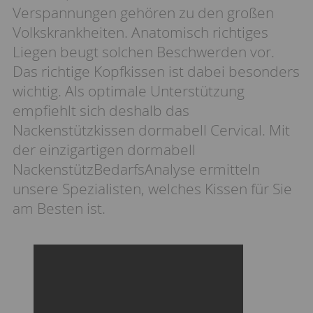
Verspannungen gehören zu den großen
Volkskrankheiten. Anatomisch richtiges
Liegen beugt solchen Beschwerden vor.
Das richtige Kopfkissen ist dabei besonders
wichtig. Als optimale Unterstützung
empfiehlt sich deshalb das
Nackenstützkissen dormabell Cervical. Mit
der einzigartigen dormabell
NackenstützBedarfsAnalyse ermitteln
unsere Spezialisten, welches Kissen für Sie
am Besten ist.