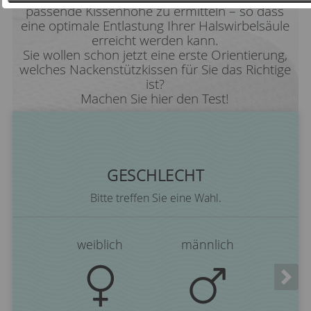
passende Kissenhöhe zu ermitteln – so dass
eine optimale Entlastung Ihrer Halswirbelsäule
erreicht werden kann.
Sie wollen schon jetzt eine erste Orientierung,
welches Nackenstützkissen für Sie das Richtige
ist?
Machen Sie hier den Test!
GESCHLECHT
Bitte treffen Sie eine Wahl.
weiblich
männlich