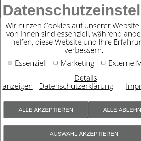
Datenschutzeinste
Wir nutzen Cookies auf unserer Website.
von ihnen sind essenziell, während ande
Produkte
Schlafen
Kopfkissen
dormabell Cervical
helfen, diese Website und Ihre Erfahru
13
Produkte
verbessern.
Essenziell
Marketing
Externe 
Die
NackenstützBedarfsAnalyse
bezieht viele
Faktoren mit ein, um das passende dormabell
Details
Nackenstützkissen für Sie zu finden.
anzeigen
Datenschutzerklärung
Imp
Um Ihnen eine möglichst individuelle
Empfehlung zu geben, wird zunächst nach
dem biologischen Geschlecht gefragt. Dies hat
einen rein wissenschaftlichen Hintergrund:
ALLE AKZEPTIEREN
ALLE ABLEH
Geschlechtsspezifische Unterschiede im
Körperbau, wie z. B. die Schulterbreite und
Hinterkopfdistanz, beeinflussen den
persönlichen Unterstützungsbedarf. Diese
AUSWAHL AKZEPTIEREN
biologischen Merkmale helfen dabei, Ihre