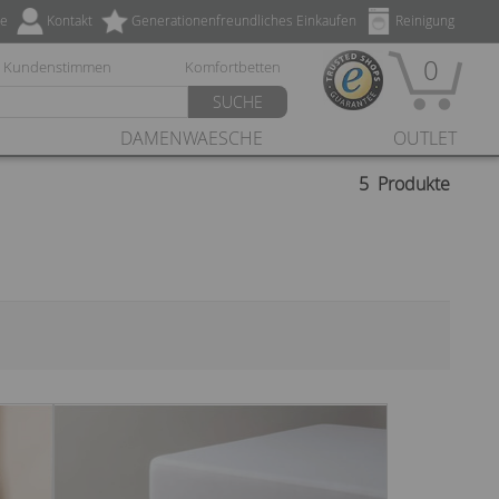
ze
Kontakt
Generationenfreundliches Einkaufen
Reinigung
0
Kundenstimmen
Komfortbetten
SUCHE
DAMENWAESCHE
OUTLET
5
Produkte