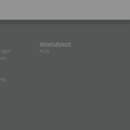
n
Widerrufsrecht
ingen
AGB
nen
ung