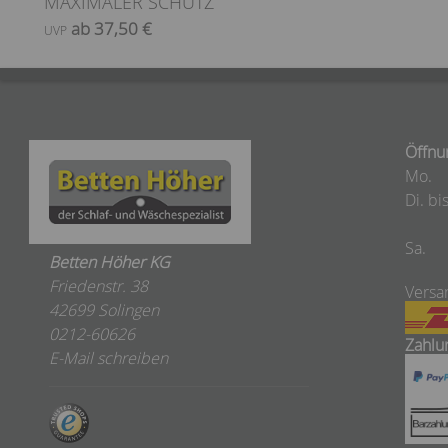
MAXIMALER SCHUTZ
ab 37,50 €
UVP
Öffnu
Mo.
Di. bis
Sa.
Betten Höher KG
Friedenstr. 38
Versa
42699 Solingen
0212-60626
Zahlu
E-Mail schreiben