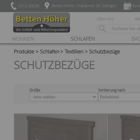
0212-60626
Betten Höher, Friedenstr.38, Solingen
Bera
Über uns
Akt
WOHNEN
SCHLAFEN
BA
Produkte
Schlafen
Textilien
Schutzbezüge
SCHUTZBEZÜGE
Größe
Sortierung nach
- bitte wählen -
Beliebtheit