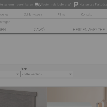
tungstermin vereinbaren
Kostenfreie Lieferung*
Kostenlose Parkplät
uelles
Schlafwissen
Filme
Kontakt
DEN
CAWÖ
HERRENWAESCHE
Preis
- bitte wählen -