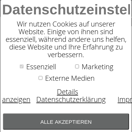
Datenschutzeinste
0
SUCHE
Wir nutzen Cookies auf unserer
Website. Einige von ihnen sind
Produkte
Schlafen
Zudecken
Garanta
7
Produkte
essenziell, während andere uns helfen,
GARANTA STEPPDECKEN
diese Website und Ihre Erfahrung zu
verbessern.
UND KISSEN - DIE
Essenziell
Marketing
KLIMAMANAGER BEI
Externe Medien
BETTEN HÖHER
Details
Die GARANTA-Steppdeckenfabrik Christian
anzeigen
Datenschutzerklärung
Imp
Bayer aus Hof in Bayern wurde 1927
gegründet und ist ein familiengeführtes
Unternehmen in der 3.Generation.
ALLE AKZEPTIEREN
Die schlanke Unternehmensstruktur von