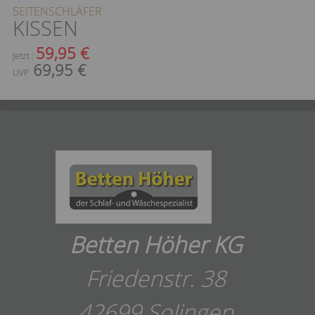
SEITENSCHLÄFER
KISSEN
59,95 €
Jetzt :
69,95 €
UVP
Betten Höher KG
Friedenstr. 38
42699 Solingen