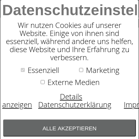
Datenschutzeinste
0
SUCHE
Wir nutzen Cookies auf unserer
Website. Einige von ihnen sind
Produkte
Schlafen
Rahmen
weitere Hersteller
essenziell, während andere uns helfen,
4
Produkte
diese Website und Ihre Erfahrung zu
WEITERE HERSTELLER
verbessern.
Essenziell
Marketing
Größe
Externe Medien
- bitte wählen -
Details
Steuerung
anzeigen
Datenschutzerklärung
Imp
- bitte wählen -
Verstellbar
- bitte wählen -
ALLE AKZEPTIEREN
Sortierung nach
Beliebtheit