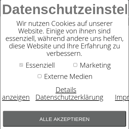
Datenschutzeinste
0
SUCHE
Wir nutzen Cookies auf unserer
Website. Einige von ihnen sind
essenziell, während andere uns helfen,
RAHMEN FLEXI KF - MIT
diese Website und Ihre Erfahrung zu
verbessern.
VERSTELLBAREM KOPFUND
FUSSTEIL
Essenziell
Marketing
Externe Medien
Details
anzeigen
Datenschutzerklärung
Imp
ALLE AKZEPTIEREN