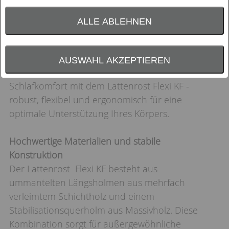
ALLE ABLEHNEN
AUSWAHL AKZEPTIEREN
Erleben Sie individuell anpassbaren
Schlafkomfort mit dem Lattenrost Flexi KF -
robust, flexibel und ergonomisch für eine
optimale Unterstützung Ihres Körpers.
Hochwertige Materialien und stabile
Konstruktion
Der Lattenrost Flexi KF besteht aus
ummantelten Längsholmen aus mehrfach
verleimtem Schichtholz und einem
Stabilisationsquerholm aus Massivholz. Diese
Kombination sorgt für außergewöhnliche