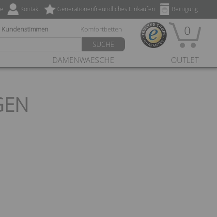
ze
Kontakt
Generationenfreundliches Einkaufen
Reinigung
0
Kundenstimmen
Komfortbetten
SUCHE
DAMENWAESCHE
OUTLET
GEN