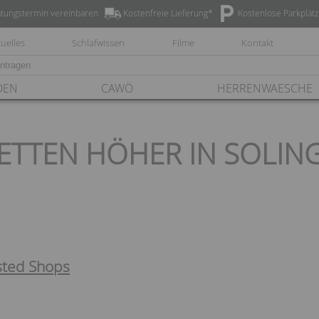
tungstermin vereinbaren
Kostenfreie Lieferung*
Kostenlose Parkplät
uelles
Schlafwissen
Filme
Kontakt
DEN
CAWÖ
HERRENWAESCHE
ETTEN HÖHER IN SOLIN
sted Shops