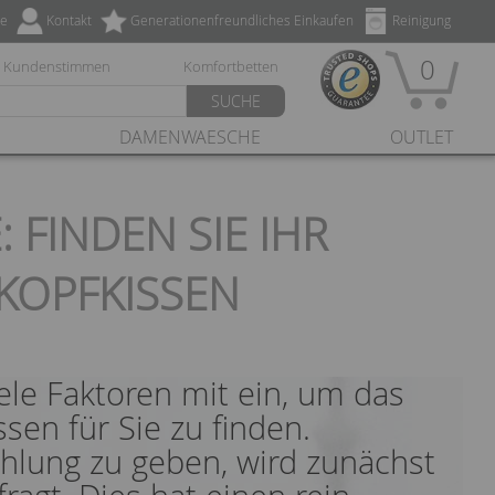
ze
Kontakt
Generationenfreundliches Einkaufen
Reinigung
0
Kundenstimmen
Komfortbetten
SUCHE
DAMENWAESCHE
OUTLET
FINDEN SIE IHR
KOPFKISSEN
ele Faktoren mit ein, um das
en für Sie zu finden.
hlung zu geben, wird zunächst