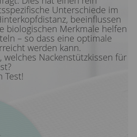
agt. Dies hat einen rein
tsspezifische Unterschiede im
Hinterkopfdistanz, beeinflussen
e biologischen Merkmale helfen
teln – so dass eine optimale
erreicht werden kann.
g, welches Nackenstützkissen für
ist?
 Test!
.