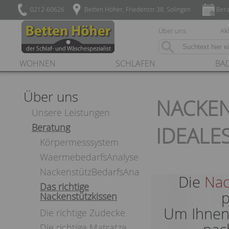
0212-60626
Betten Höher, Friedenstr.38, Solingen
Bera
Über uns
Akt
WOHNEN
SCHLAFEN
BA
Über uns
NACKEN
Unsere Leistungen
Beratung
IDEALE
Körpermesssystem
WaermebedarfsAnalyse
NackenstützBedarfsAnalyse
Die
Nac
Das richtige
p
Nackenstützkissen
Um Ihnen 
Die richtige Zudecke
Die richtige Matratze