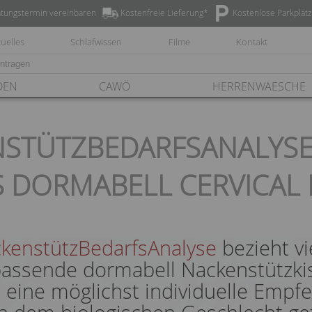
tungstermin vereinbaren
Kostenfreie Lieferung*
Kostenlose Parkplät
uelles
Schlafwissen
Filme
Kontakt
DEN
CAWÖ
HERRENWAESCHE
STÜTZBEDARFSANALYSE: 
S DORMABELL CERVICAL 
kenstützBedarfsAnalyse
bezieht vi
assende dormabell Nackenstützkiss
eine möglichst individuelle Empfe