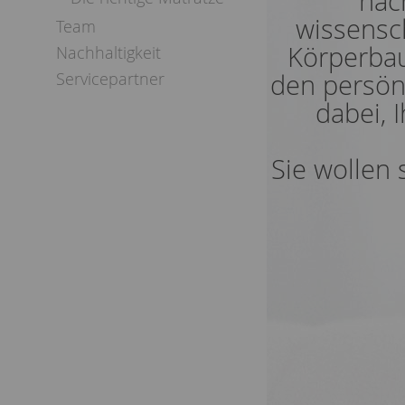
nac
wissensc
Team
Körperbau,
Nachhaltigkeit
Servicepartner
den persön
dabei, 
Sie wollen 