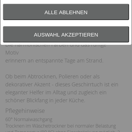
Sanfte Wellen, feiner Sand und ein Gefühl von
Weite –
ALLE ABLEHNEN
dieses Geschirrtuch bringt die Ruhe des
Meeres in den Alltag.
AUSWAHL AKZEPTIEREN
Die harmonischen Farben und das ruhige
Motiv
erinnern an entspannte Tage am Strand.
Ob beim Abtrocknen, Polieren oder als
dekorativer Akzent - dieses Geschirrtuch ist ein
eleganter Helfer im Alltag und zugleich ein
schöner Blickfang in jeder Küche.
Pflegehinweise
60° Normalwaschgang
Trocknen im Wäschetrockner bei normaler Belastung