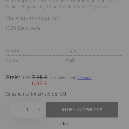
und Temperatur (80 °C) ohne Einschränkung möglich, 2
Punkte Pflegeleicht, 1 Punkt Wolle/ Seide/ Synthetik
Material-Information:
100% Baumwolle
Größe
50x70
Farbe
multi
Preis:
7,95 €
inkl. MwSt., zzgl.
Versand
6,95 €
Versand nur innerhalb der EU.
IN DEN WARENKORB
oder