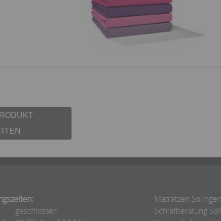
PRODUKT
RTEN
ngszeiten:
Matratzen Solinge
geschlossen
Schlafberatung Sol