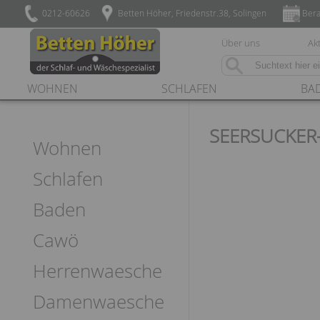
0212-60626
Betten Höher, Friedenstr.38, Solingen
Bera
Über uns
Akt
WOHNEN
SCHLAFEN
BA
SEERSUCKER
Wohnen
Schlafen
Baden
Cawö
Herrenwaesche
Damenwaesche