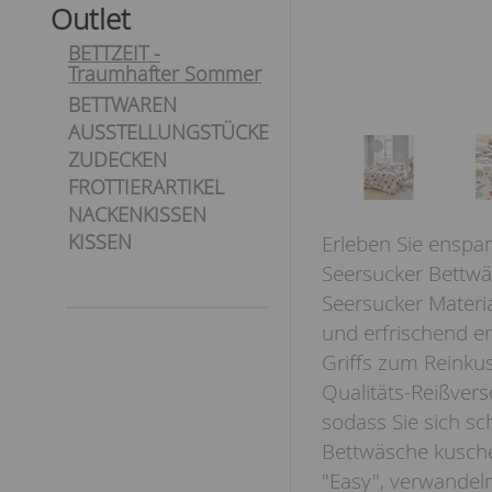
Outlet
BETTZEIT -
Traumhafter Sommer
BETTWAREN
AUSSTELLUNGSTÜCKE
ZUDECKEN
FROTTIERARTIKEL
NACKENKISSEN
KISSEN
Erleben Sie enspa
Seersucker Bettwä
Seersucker Mater
und erfrischend 
Griffs zum Reinkus
Qualitäts-Reißver
sodass Sie sich sc
Bettwäsche kusche
"Easy", verwandel