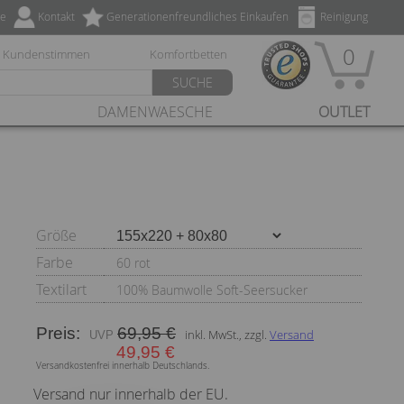
ze
Kontakt
Generationenfreundliches Einkaufen
Reinigung
0
Kundenstimmen
Komfortbetten
SUCHE
DAMENWAESCHE
OUTLET
Größe
Farbe
60 rot
Textilart
100% Baumwolle Soft-Seersucker
Preis:
69,95 €
inkl. MwSt., zzgl.
Versand
49,95 €
Versandkostenfrei innerhalb Deutschlands.
Versand nur innerhalb der EU.