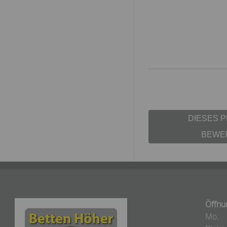
DIESES 
BEWE
Öffnu
Mo.