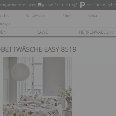
tungstermin vereinbaren
Kostenfreie Lieferung*
Kostenlose Parkplät
uelles
Schlafwissen
Filme
Kontakt
DEN
CAWÖ
HERRENWAESCHE
-BETTWÄSCHE EASY 8519