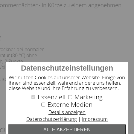
Sommernächten- in Kürze zu einem angenehmen
g
ockner bei normaler
atur (80 °C) ohne
h, 2 Punkte
Datenschutzeinstellungen
Wolle/ Seide/ Synthetik
Wir nutzen Cookies auf unserer Website. Einige von
tion:
ihnen sind essenziell, während andere uns helfen,
diese Website und Ihre Erfahrung zu verbessern.
Essenziell
Marketing
Externe Medien
Details anzeigen
Datenschutzerklärung
Impressum
dukt empfehlen wir
ALLE AKZEPTIEREN