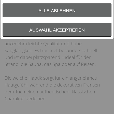
Farbauswahl:
ALLE ABLEHNEN
Gefertigt aus hochwertiger Baumwolle
AUSWAHL AKZEPTIEREN
überzeugt das Hamamtuch durch seine
angenehm leichte Qualität und hohe
Saugfähigkeit. Es trocknet besonders schnell
und ist dabei platzsparend – ideal für den
Strand, die Sauna, das Spa oder auf Reisen.
Die weiche Haptik sorgt für ein angenehmes
Hautgefühl, während die dekorativen Fransen
dem Tuch einen authentischen, klassischen
Charakter verleihen.