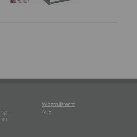
n
Widerrufsrecht
ingen
AGB
nen