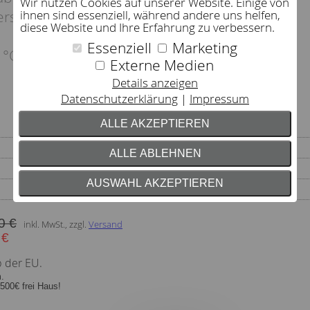
Wir nutzen Cookies auf unserer Website. Einige von
erschluss.
ihnen sind essenziell, während andere uns helfen,
diese Website und Ihre Erfahrung zu verbessern.
Essenziell
Marketing
 °C
Externe Medien
Details anzeigen
Datenschutzerklärung
Impressum
ALLE AKZEPTIEREN
ALLE ABLEHNEN
Jersey
AUSWAHL AKZEPTIEREN
Taschenfederkern
0 €
inkl. MwSt., zzgl.
Versand
 €
b der EU.
m.
500€ frei Haus!