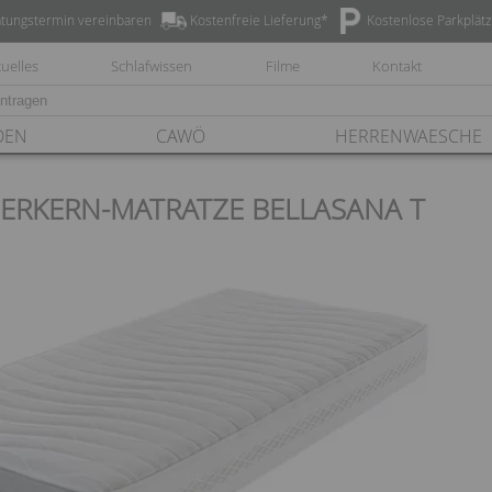
tungstermin vereinbaren
Kostenfreie Lieferung*
Kostenlose Parkplät
uelles
Schlafwissen
Filme
Kontakt
DEN
CAWÖ
HERRENWAESCHE
ERKERN-MATRATZE BELLASANA T