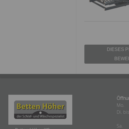
DIESES 
BEWE
Öffnu
Mo.
Di. bis
Sa.