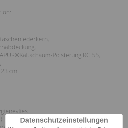
tion:
taschenfederkern,
ernabdeckung,
UAPUR®Kaltschaum-Polsterung RG 55,
,
 23 cm
ygienevlies
).
Datenschutzeinstellungen
 abnehmbar durch