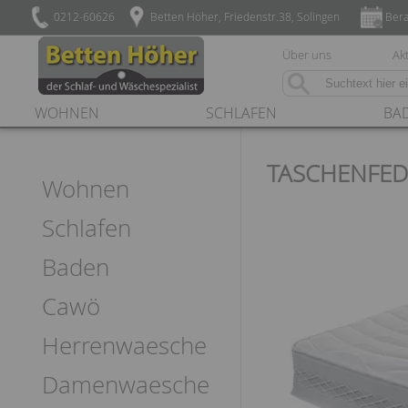
0212-60626
Betten Höher, Friedenstr.38, Solingen
Bera
Über uns
Akt
WOHNEN
SCHLAFEN
BA
TASCHENFED
Wohnen
Schlafen
Baden
Cawö
Herrenwaesche
Damenwaesche