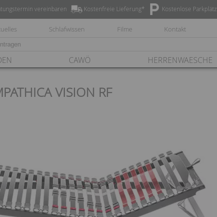
tungstermin vereinbaren
Kostenfreie Lieferung*
Kostenlose Parkplät
uelles
Schlafwissen
Filme
Kontakt
DEN
CAWÖ
HERRENWAESCHE
PATHICA VISION RF