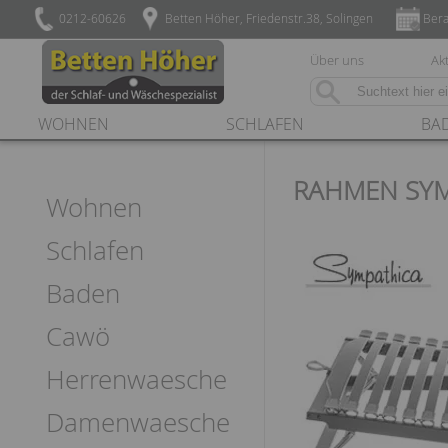
0212-60626
Betten Höher, Friedenstr.38, Solingen
Bera
Über uns
Akt
WOHNEN
SCHLAFEN
BA
RAHMEN SYM
Wohnen
Schlafen
Baden
Cawö
Herrenwaesche
Damenwaesche