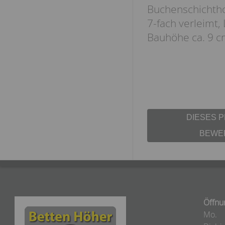
Buchenschichtho
7-fach verleimt,
Bauhöhe ca. 9 c
DIESES 
BEWE
Öffnu
Mo.