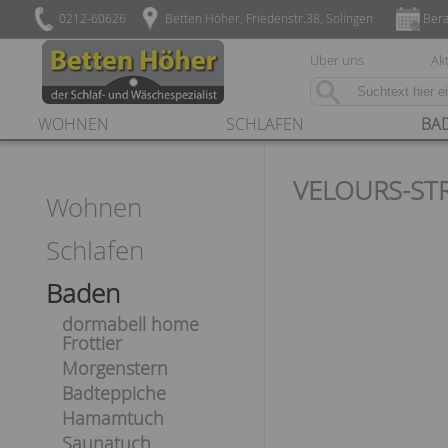
0212-60626
Betten Höher, Friedenstr.38, Solingen
Bera
Über uns
Akt
WOHNEN
SCHLAFEN
BA
VELOURS-ST
Wohnen
Schlafen
Baden
dormabell home
Frottier
Morgenstern
Badteppiche
Hamamtuch
Saunatuch