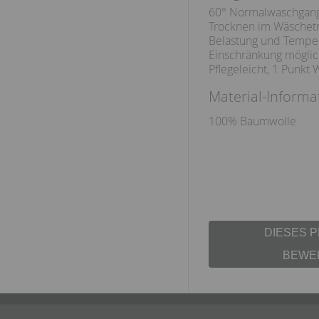
60° Normalwaschgan
Trocknen im Wäschetr
Belastung und Temper
Einschränkung möglic
Pflegeleicht, 1 Punkt 
Material-Informa
100% Baumwolle
DIESES 
BEWE