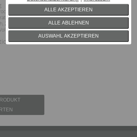
g
ALLE AKZEPTIEREN
ockner bei normaler
atur (80 °C) ohne
h, 2 Punkte
ALLE ABLEHNEN
Wolle/ Seide/ Synthetik
AUSWAHL AKZEPTIEREN
tion:
PRODUKT
RTEN