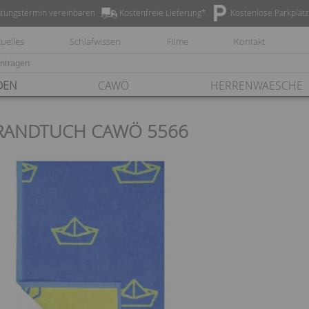
tungstermin vereinbaren
Kostenfreie Lieferung*
Kostenlose Parkplät
uelles
Schlafwissen
Filme
Kontakt
DEN
CAWÖ
HERRENWAESCHE
RANDTUCH CAWÖ 5566