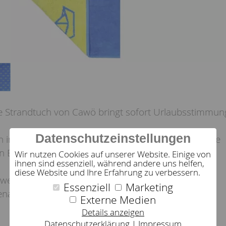
e Strandtuch von Cawö bringt sofort Urlaubsstimmun
Datenschutzeinstellungen
ich in einem leuchtendem Gelb mit blauen Booten, die
n Blau mit gelben Booten.
Wir nutzen Cookies auf unserer Website. Einige von
ihnen sind essenziell, während andere uns helfen,
diese Website und Ihre Erfahrung zu verbessern.
wertigem Velour-Frottee, ist dieses Tuch ideal zum
Essenziell
Marketing
enauso bequem zum Draufliegen und Sonnen.
Externe Medien
Details anzeigen
Datenschutzerklärung
Impressum