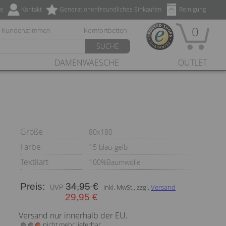
ze
Kontakt
Generationenfreundliches Einkaufen
Reinigung
0
Kundenstimmen
Komfortbetten
SUCHE
DAMENWAESCHE
OUTLET
Größe
80x180
Farbe
15 blau-gelb
Textilart
100%Baumwolle
Preis:
34,95 €
inkl. MwSt., zzgl.
Versand
29,95 €
Versand nur innerhalb der EU.
nicht mehr lieferbar