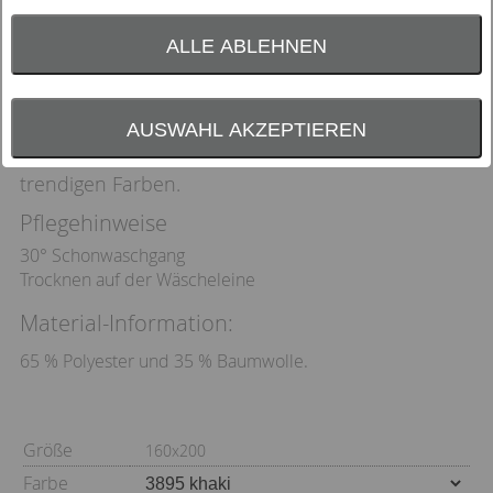
ALLE ABLEHNEN
Diese Wohndecke von Eagle Products ist
angenehm weich, vielseitig verwendbar und –
AUSWAHL AKZEPTIEREN
passend für jeden Geschmack – in fünf
trendigen Farben.
Pflegehinweise
30° Schonwaschgang
Trocknen auf der Wäscheleine
Material-Information:
65 % Polyester und 35 % Baumwolle.
Größe
160x200
Farbe