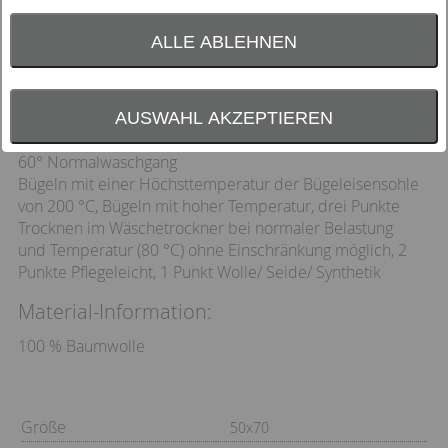
Praktische Helfer in vier weihnachtlichen
Dessins. Sie zaubern schöne Stimmung in die
ALLE ABLEHNEN
Küche und erleichtern die Arbeit durch ihre
saug- und strapazierfähige Qualität.
AUSWAHL AKZEPTIEREN
Pflegehinweise
60° Normalwaschgang
Bügeln mit einer Höchsttemperatur der Bügeleisensohle
von 200 °C, Bügeln mit hoher Temperatur, drei Punkte
Trocknen im Wäschetrockner bei normaler Belastung
und Temperatur (80 °C) ohne Einschränkung möglich, 2
Punkte Pflegeleicht, 1 Punkt Wolle/ Seide/ Synthetik
Material-Information:
100 % Baumwolle
Größe
50x70