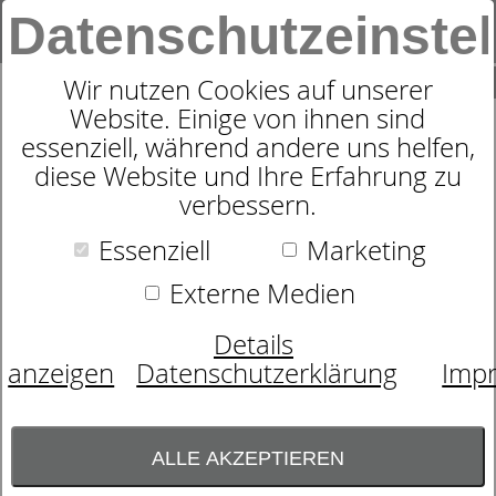
Datenschutzeinste
0
SUCHE
Wir nutzen Cookies auf unserer
Website. Einige von ihnen sind
essenziell, während andere uns helfen,
ZIERKISSEN WILDFLOWER AND
diese Website und Ihre Erfahrung zu
verbessern.
BUTTERFLY, 40X40CM, MIT
INLETT
Essenziell
Marketing
Externe Medien
Details
anzeigen
Datenschutzerklärung
Imp
ALLE AKZEPTIEREN