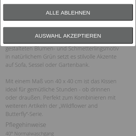
ALLE ABLEHNEN
Das Zierkissen inkl. Füllung „Wildflower and
Butterfly“ bringt frischen Wind in dein
AUSWAHL AKZEPTIEREN
Wohnambiente. Mit seinem liebevoll
gestalteten Blumen- und Schmetterlingsmotiv
in natürlichem Grün setzt es stilvolle Akzente
auf Sofa, Sessel oder Gartenbank.
Mit einem Maß von 40 x 40 cm ist das Kissen
ideal für gemütliche Stunden - ob drinnen
oder draußen. Perfekt zum Kombinieren mit
weiteren Artikeln der „Wildflower and
Butterfly“-Serie.
Pflegehinweise
40° Normalwaschgang