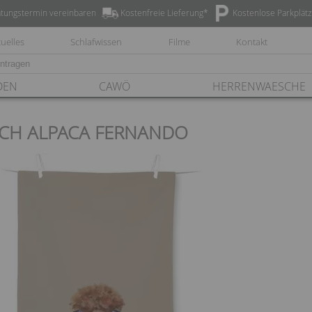
tungstermin vereinbaren
Kostenfreie Lieferung*
Kostenlose Parkplät
uelles
Schlafwissen
Filme
Kontakt
DEN
CAWÖ
HERRENWAESCHE
CH ALPACA FERNANDO