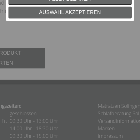
nd Langlebigkeit, sodass Fernando auch nach vielen
lend bleibt.
AUSWAHL AKZEPTIEREN
PRODUKT
RTEN
ngszeiten:
Matratzen Solinge
geschlossen
Schlafberatung Sol
 Fr.
09:30 Uhr - 13:00 Uhr
Versandinformatio
14:00 Uhr - 18:30 Uhr
Marken
09:30 Uhr - 15.00 Uhr
Impressum