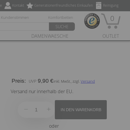
ze
Kontakt
Generationenfreundliches Einkaufen
Reinigung
0
Kundenstimmen
Komfortbetten
SUCHE
DAMENWAESCHE
OUTLET
Preis:
9,90 €
inkl. MwSt., zzgl.
Versand
Versand nur innerhalb der EU.
IN DEN WARENKORB
oder