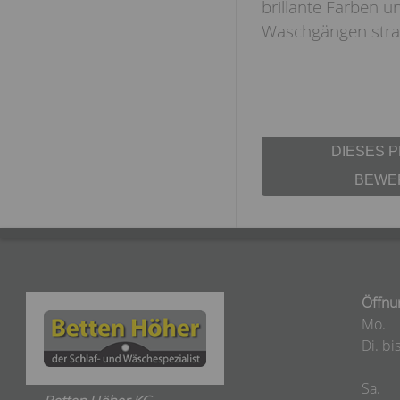
brillante Farben u
Waschgängen strah
DIESES 
BEWE
Öffnu
Mo.
Di. bis
Sa.