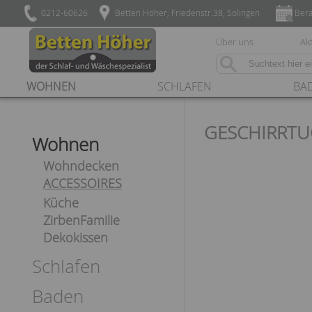
0212-60626
Betten Höher, Friedenstr.38, Solingen
Bera
Über uns
Akt
WOHNEN
SCHLAFEN
BA
GESCHIRRTU
Wohnen
Wohndecken
ACCESSOIRES
Küche
ZirbenFamilie
Dekokissen
Schlafen
Baden