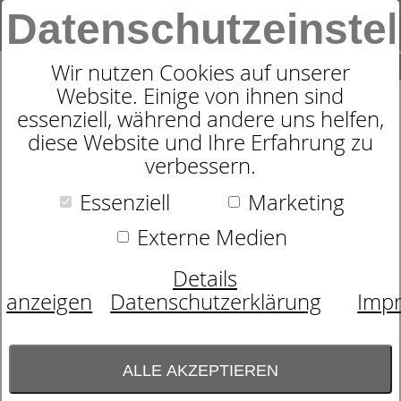
Datenschutzeinste
0
SUCHE
Wir nutzen Cookies auf unserer
Website. Einige von ihnen sind
essenziell, während andere uns helfen,
MATRATZENAUFLAGE
diese Website und Ihre Erfahrung zu
DORMABELL COOL & CLEAN
verbessern.
Essenziell
Marketing
5,0 von 1
Kundenbewertungen
Externe Medien
Details
anzeigen
Datenschutzerklärung
Imp
ALLE AKZEPTIEREN