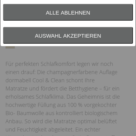
ALLE ABLEHNEN
Farbauswahl:
AUSWAHL AKZEPTIEREN
Für perfekten Schlafkomfort legen wir noch
einen drauf: Die champagnerfarbene Auflage
dormabell Cool & Clean schont Ihre
Matratze und fördert die Betthygiene – für ein
erholsames Schlafklima. Das Geheimnis ist die
hochwertige Füllung aus 100 % vorgekochter
Bio- Baumwolle aus kontrolliert biologischem
Anbau. So wird die Matratze optimal belüftet
und Feuchtigkeit abgeleitet. Ein echter