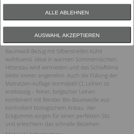
ALLE ABLEHNEN
Spitzenklasse: Diese edle Leinen-Auflage ist ein
AUSWAHL AKZEPTIEREN
echtes Geschenk der Natur. Der leichte, weiße
Baumwoll-Bezug mit Silberstreifen kühlt
wohltuend. Ideal in warmen Sommernächten.
Hitzestau wird vermieden und das Schlafklima
bleibt immer angenehm. Auch die Füllung der
Matratzen-Auflage dormabell CL Leinen ist
erstklassig – feiner, belgischer Leinen
kombiniert mit feinster Bio-Baumwolle aus
kontrolliert biologischem Anbau. Vier
Eckgummis sorgen für einen perfekten Sitz
und erleichtern das schnelle Beziehen.