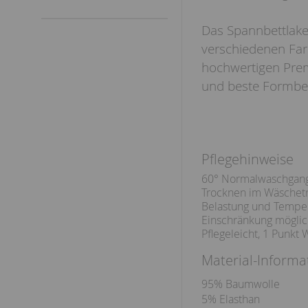
Das Spannbettlaken
verschiedenen F
hochwertigen Prem
und beste Formbes
Pflegehinweise
60° Normalwaschgan
Trocknen im Wäschetr
Belastung und Temper
Einschränkung möglic
Pflegeleicht, 1 Punkt 
Material-Informa
95% Baumwolle
5% Elasthan