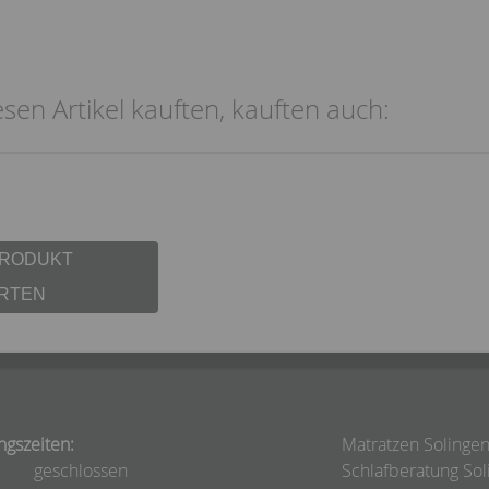
sen Artikel kauften, kauften auch:
PRODUKT
RTEN
ngszeiten:
Matratzen Solinge
geschlossen
Schlafberatung Sol