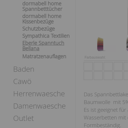
dormabell home
Spannbetttücher
dormabell home
Kissenbezüge
Schutzbezüge
Sympathica Textilien
Eberle Spanntuch
Bellana
Matratzenauflagen
Farbauswahl:
Baden
Cawö
Herrenwaesche
Das Spannbettlake
Baumwolle mit 5%
Damenwaesche
Es ist geeignet fü
Outlet
Wasserbetten mit 
Formbeständig.