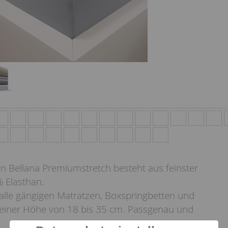
n Bellana Premiumstretch besteht aus feinster
 Elasthan.
r alle gängigen Matratzen, Boxspringbetten und
einer Höhe von 18 bis 35 cm. Passgenau und