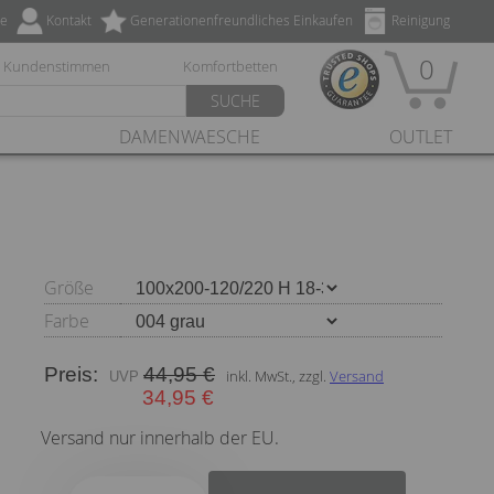
ze
Kontakt
Generationenfreundliches Einkaufen
Reinigung
0
Kundenstimmen
Komfortbetten
SUCHE
DAMENWAESCHE
OUTLET
Größe
Farbe
Preis:
44,95 €
inkl. MwSt., zzgl.
Versand
34,95 €
Versand nur innerhalb der EU.