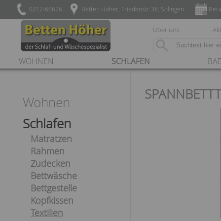
0212-60626
Betten Höher, Friedenstr.38, Solingen
Bera
Über uns
Akt
WOHNEN
SCHLAFEN
BA
SPANNBETTT
Wohnen
Schlafen
Matratzen
Rahmen
Zudecken
Bettwäsche
Bettgestelle
Kopfkissen
Textilien