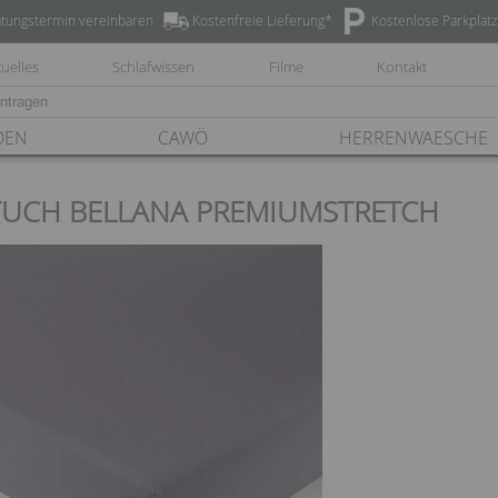
tungstermin vereinbaren
Kostenfreie Lieferung*
Kostenlose Parkplät
uelles
Schlafwissen
Filme
Kontakt
DEN
CAWÖ
HERRENWAESCHE
UCH BELLANA PREMIUMSTRETCH