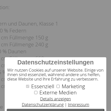
tion:
rn und Daunen, Klasse 1
10 % Federn
 cm Füllmenge 150 g
 cm Füllmenge 240 g
30 % Daunen
 cm Füllmenge 660 g
Datenschutzeinstellungen
 cm Füllmenge 1.100 g
Wir nutzen Cookies auf unserer Website. Einige von
15 % Daunen
ihnen sind essenziell, während andere uns helfen,
 cm Füllmenge 660 g
diese Website und Ihre Erfahrung zu verbessern.
 cm Füllmenge 1.100 g
Essenziell
Marketing
Externe Medien
Details anzeigen
Datenschutzerklärung
Impressum
le