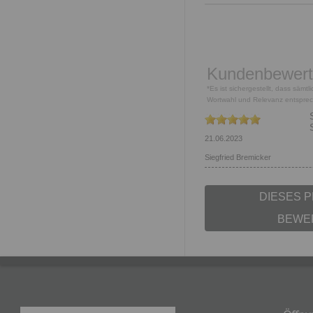
Kundenbewer
*Es ist sichergestellt, dass säm
Wortwahl und Relevanz entspre
21.06.2023
Siegfried Bremicker
DIESES 
BEWE