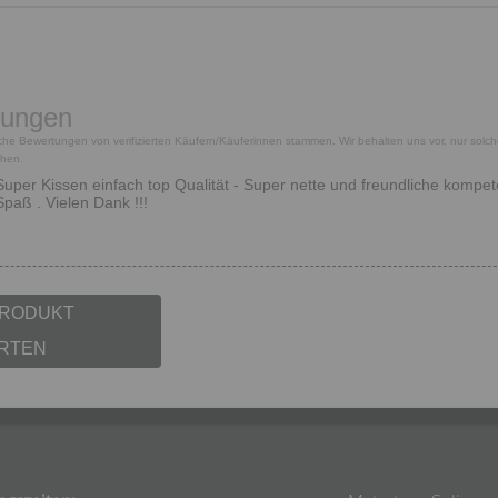
tungen
tliche Bewertungen von verifizierten Käufern/Käuferinnen stammen. Wir behalten uns vor, nur solc
chen.
Super Kissen einfach top Qualität - Super nette und freundliche kompe
Spaß . Vielen Dank !!!
PRODUKT
RTEN