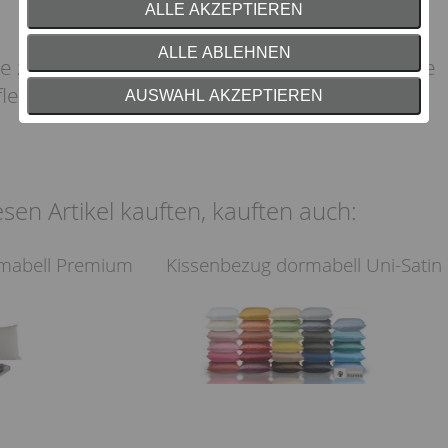
ALLE AKZEPTIEREN
ALLE ABLEHNEN
le zwei bis drei Jahre (oder je nach Bedarf) eine
Pflege bekommen.
AUSWAHL AKZEPTIEREN
sen Artikel kauften, kauften auch:
mabell Premium
Kissenbezug dormabell Uni-Satin