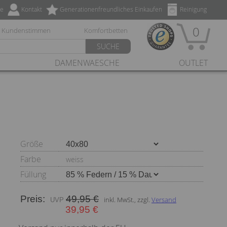
ze
Kontakt
Generationenfreundliches Einkaufen
Reinigung
0
Kundenstimmen
Komfortbetten
SUCHE
DAMENWAESCHE
OUTLET
Größe
Farbe
weiss
Füllung
Preis:
49,95 €
inkl. MwSt., zzgl.
Versand
39,95 €