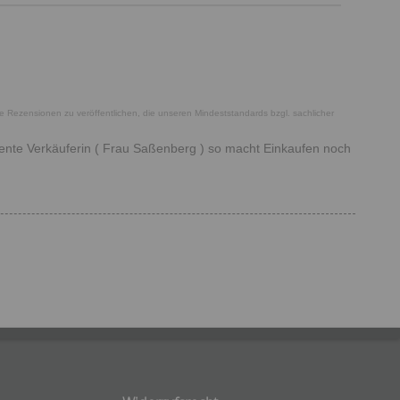
he Rezensionen zu veröffentlichen, die unseren Mindeststandards bzgl. sachlicher
tente Verkäuferin ( Frau Saßenberg ) so macht Einkaufen noch