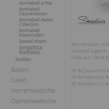
dormabell active
dormabell
Daunenkissen
dormabell Atelier
Collection
dormabell
Kissenhüllen
Spezial Kissen
Wer erholsam schla
Sympathica
stützend zugleich.
Kopfkissen
Hülle aus 100 % f
Textilien
Baden
90 % Daunen/10 
70 % Federn/30 
Cawö
85 % Federn/15 
Herrenwaesche
Damenwaesche