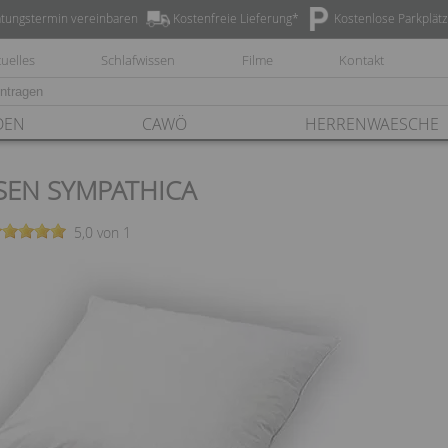
tungstermin vereinbaren
Kostenfreie Lieferung*
Kostenlose Parkplät
uelles
Schlafwissen
Filme
Kontakt
DEN
CAWÖ
HERRENWAESCHE
SEN SYMPATHICA
5,0 von 1