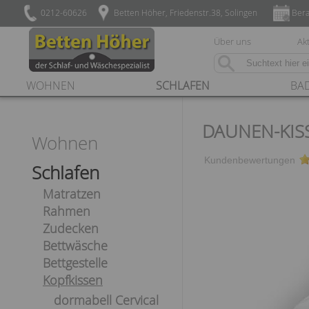
0212-60626
Betten Höher, Friedenstr.38, Solingen
Bera
Über uns
Akt
WOHNEN
SCHLAFEN
BA
DAUNEN-KIS
Wohnen
Kundenbewertungen
Schlafen
Matratzen
Rahmen
Zudecken
Bettwäsche
Bettgestelle
Kopfkissen
dormabell Cervical