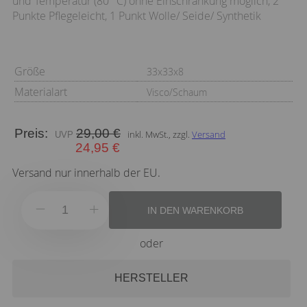
und Temperatur (80 °C) ohne Einschränkung möglich, 2
Punkte Pflegeleicht, 1 Punkt Wolle/ Seide/ Synthetik
Größe
33x33x8
Materialart
Visco/Schaum
Preis:
29,00 €
inkl. MwSt., zzgl.
Versand
24,95 €
Versand nur innerhalb der EU.
IN DEN WARENKORB
oder
HERSTELLER