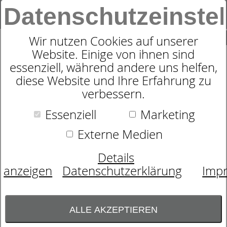
Datenschutzeinste
0
SUCHE
Wir nutzen Cookies auf unserer
Website. Einige von ihnen sind
essenziell, während andere uns helfen,
BETTWÄSCHE JOOP PAISLEY
diese Website und Ihre Erfahrung zu
verbessern.
STRIPES 4121 BLACK -
LUXURIÖSER SATIN-LOOK
Essenziell
Marketing
Externe Medien
Details
anzeigen
Datenschutzerklärung
Imp
ALLE AKZEPTIEREN