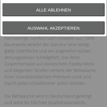
ALLE ABLEHNEN
Die JOOP! Bettwäsche
Paisley Stripes 4121
in
Black vereint edlen Glanz mit einem
AUSWAHL AKZEPTIEREN
modernen, ausdrucksstarken Design. Das
hochwertige Comfort-Satin-Gewebe aus 100%
Baumwolle verleiht der Garnitur eine seidig-
glatte Oberfläche und ein angenehm kühles,
atmungsaktives Schlafgefühl. Das feine
Zusammenspiel aus klassischem Paisley-Motiv
und eleganten Streifen verleiht der Bettwäsche
ihren charakteristischen Premium-Look und
macht jedes Schlafzimmer sofort stilvoller.
Die Bettwäsche wird in Deutschland gefertigt
und steht für höchste Qualitätsstandards,