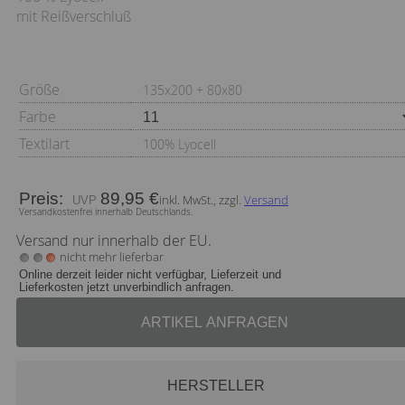
mit Reißverschluß
Größe
135x200 + 80x80
Farbe
Textilart
100% Lyocell
Preis:
89,95 €
inkl. MwSt., zzgl.
Versand
Versandkostenfrei innerhalb Deutschlands.
Versand nur innerhalb der EU.
nicht mehr lieferbar
Online derzeit leider nicht verfügbar, Lieferzeit und
Lieferkosten jetzt unverbindlich anfragen.
ARTIKEL ANFRAGEN
HERSTELLER