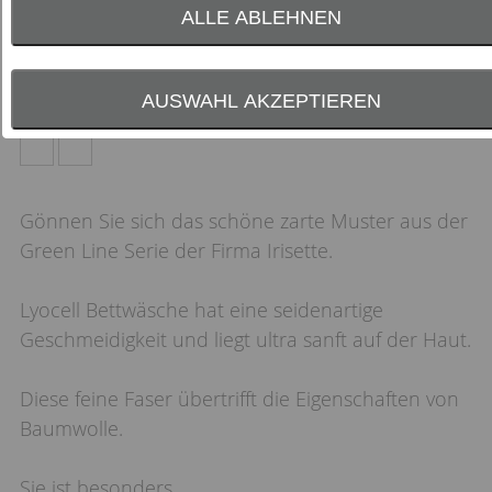
ALLE ABLEHNEN
AUSWAHL AKZEPTIEREN
Farbauswahl:
Gönnen Sie sich das schöne zarte Muster aus der
Green Line Serie der Firma Irisette.
Lyocell Bettwäsche hat eine seidenartige
Geschmeidigkeit und liegt ultra sanft auf der Haut.
Diese feine Faser übertrifft die Eigenschaften von
Baumwolle.
Sie ist besonders