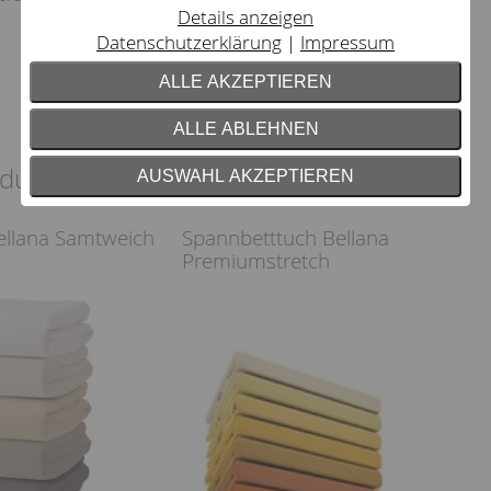
Details anzeigen
Datenschutzerklärung
Impressum
ALLE AKZEPTIEREN
ALLE ABLEHNEN
dukt empfehlen wir
AUSWAHL AKZEPTIEREN
ellana Samtweich
Spannbetttuch Bellana
Premiumstretch