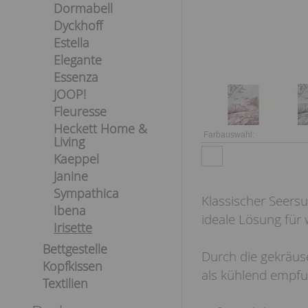
Dormabell
Dyckhoff
Estella
Elegante
Essenza
JOOP!
Fleuresse
Heckett Home &
Farbauswahl:
Living
Kaeppel
Janine
Sympathica
Klassischer Seersu
Ibena
ideale Lösung fü
Irisette
Bettgestelle
Durch die gekräuse
Kopfkissen
als kühlend empf
Textilien