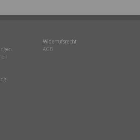
n
Widerrufsrecht
ingen
AGB
nen
ung