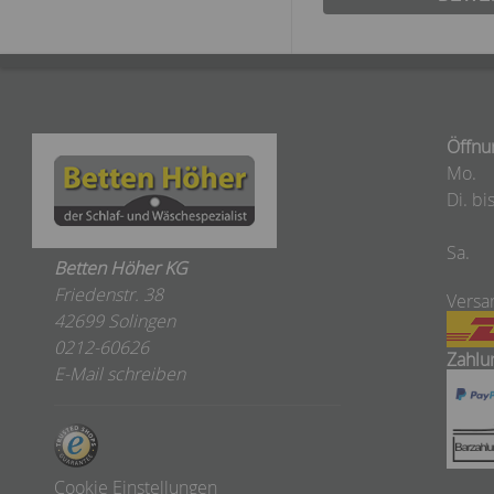
Öffnu
Mo.
Di. bis
Sa.
Betten Höher KG
Friedenstr. 38
Versa
42699 Solingen
0212-60626
Zahlu
E-Mail schreiben
Cookie Einstellungen