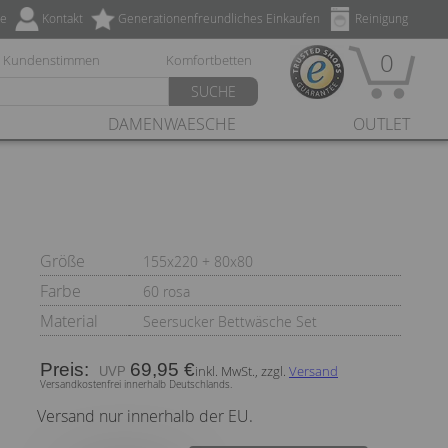
ze
Kontakt
Generationenfreundliches Einkaufen
Reinigung
0
Kundenstimmen
Komfortbetten
SUCHE
DAMENWAESCHE
OUTLET
Größe
155x220 + 80x80
Farbe
60 rosa
Material
Seersucker Bettwäsche Set
Preis:
69,95 €
inkl. MwSt., zzgl.
Versand
Versandkostenfrei innerhalb Deutschlands.
Versand nur innerhalb der EU.