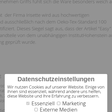
nehmen Griffs fühlt sich die Ware besonders weich a
t der Firma Irisette wird aus hochwertigen
 ausschließlich nach dem Oeko-Tex-Standard 100
tifiziert. Dieses Siegel sagt aus, dass der Artikel "Easy"
estandteile von dem unabhängigen InstitutHohenstein a
ng geprüft wurde.
g
Datenschutzeinstellungen
ockner bei normaler
Wir nutzen Cookies auf unserer Website. Einige von
atur (80 °C) ohne
ihnen sind essenziell, während andere uns helfen,
h, 2 Punkte
diese Website und Ihre Erfahrung zu verbessern.
Wolle/ Seide/ Synthetik
Essenziell
Marketing
Externe Medien
tion: