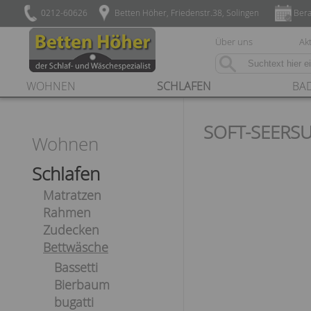
0212-60626
Betten Höher, Friedenstr.38, Solingen
Bera
Über uns
Akt
WOHNEN
SCHLAFEN
BA
SOFT-SEERS
Wohnen
Schlafen
Matratzen
Rahmen
Zudecken
Bettwäsche
Bassetti
Bierbaum
bugatti