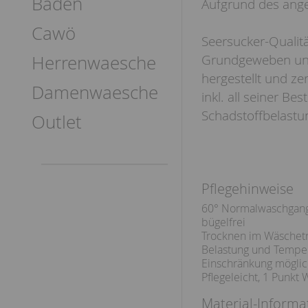
Baden
Aufgrund des ange
Cawö
Seersucker-Qualitä
Herrenwaesche
Grundgeweben und
hergestellt und zer
Damenwaesche
inkl. all seiner B
Schadstoffbelastu
Outlet
Pflegehinweise
60° Normalwaschgan
bügelfrei
Trocknen im Wäschetr
Belastung und Temper
Einschränkung möglic
Pflegeleicht, 1 Punkt 
Material-Informa