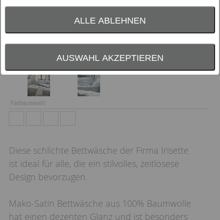
ALLE ABLEHNEN
AUSWAHL AKZEPTIEREN
Farbauswahl:
Diese schlichte Bettwäsche der Firma Irisette
ist ideal für alle, die ein stilvolles, zeitlosese
Design bevorzugen.
Mako-Satin Bettwäsche aus 100% Baumwolle
hat einen dezenten Glanz und ist besonders