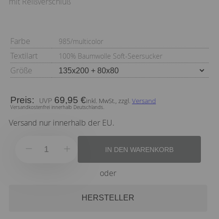
mit Reißverschluß
Farbe
985/multicolor
Textilart
100% Baumwolle Soft-Seersucker
Größe
Preis:
69,95 €
inkl. MwSt., zzgl.
Versand
Versandkostenfrei innerhalb Deutschlands.
Versand nur innerhalb der EU.
IN DEN WARENKORB
oder
HERSTELLER