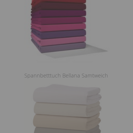
Spannbetttuch Bellana Samtweich