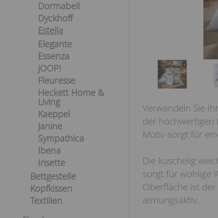
Dormabell
Dyckhoff
Estella
Elegante
Essenza
JOOP!
Fleuresse
Heckett Home &
Living
Verwandeln Sie Ihr
Kaeppel
der hochwertigen F
Janine
Motiv sorgt für e
Sympathica
Ibena
Die kuschelig wei
Irisette
sorgt für wohlige
Bettgestelle
Oberfläche ist de
Kopfkissen
atmungsaktiv.
Textilien