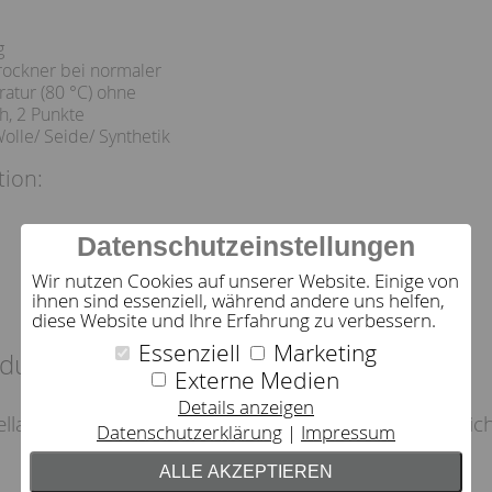
g
ockner bei normaler
atur (80 °C) ohne
h, 2 Punkte
Wolle/ Seide/ Synthetik
tion:
Datenschutzeinstellungen
Wir nutzen Cookies auf unserer Website. Einige von
ihnen sind essenziell, während andere uns helfen,
diese Website und Ihre Erfahrung zu verbessern.
Essenziell
Marketing
dukt empfehlen wir
Externe Medien
Details anzeigen
llana
Spannbetttuch Bellana Samtweic
Datenschutzerklärung
Impressum
ALLE AKZEPTIEREN