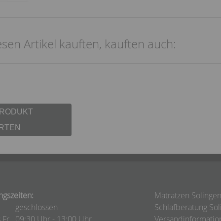
sen Artikel kauften, kauften auch:
PRODUKT
RTEN
ngszeiten:
Matratzen Solinge
geschlossen
Schlafberatung Sol
 Fr.
09:30 Uhr - 13:00 Uhr
Versandinformatio