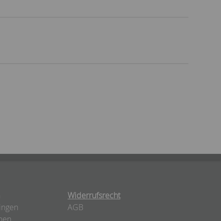
n
Widerrufsrecht
ingen
AGB
nen