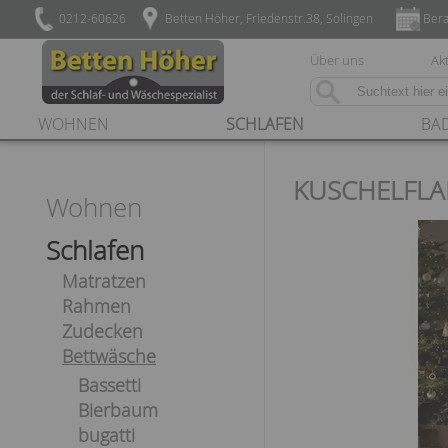
0212-60626
Betten Höher, Friedenstr.38, Solingen
Bera
Über uns
Akt
WOHNEN
SCHLAFEN
BA
KUSCHELFLA
Wohnen
Schlafen
Matratzen
Rahmen
Zudecken
Bettwäsche
Bassetti
Bierbaum
bugatti