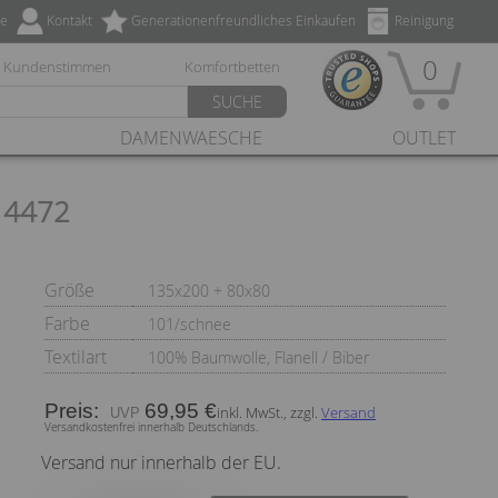
ze
Kontakt
Generationenfreundliches Einkaufen
Reinigung
0
Kundenstimmen
Komfortbetten
SUCHE
DAMENWAESCHE
OUTLET
 4472
Größe
135x200 + 80x80
Farbe
101/schnee
Textilart
100% Baumwolle, Flanell / Biber
Preis:
69,95 €
inkl. MwSt., zzgl.
Versand
Versandkostenfrei innerhalb Deutschlands.
Versand nur innerhalb der EU.