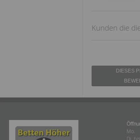
Kunden die die
DIESES 
BEWE
Öffnu
Mo.
Di. bis