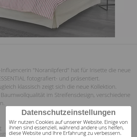
Influencerin "Noranilpferd" hat für Irisette die neue
 ESSENTIAL fotografiert- und präsentiert.
leich klassisch zeigt sich die neue Kollektion.
in Baumwollqualität im Streifensdesign, verschiedene
n.
Datenschutzeinstellungen
Wir nutzen Cookies auf unserer Website. Einige von
ihnen sind essenziell, während andere uns helfen,
g
diese Website und Ihre Erfahrung zu verbessern.
hsttemperatur der