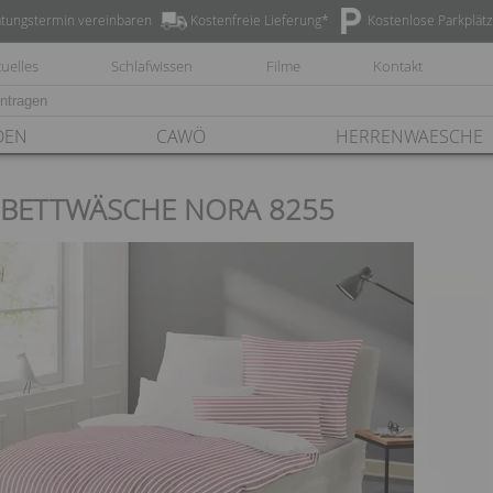
tungstermin vereinbaren
Kostenfreie Lieferung*
Kostenlose Parkplät
uelles
Schlafwissen
Filme
Kontakt
DEN
CAWÖ
HERRENWAESCHE
 BETTWÄSCHE NORA 8255