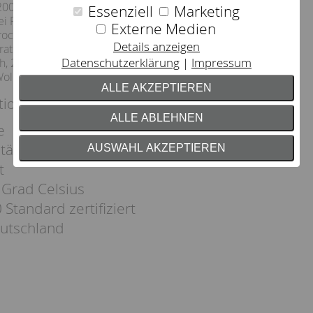
00 °C, Bügeln mit
Essenziell
Marketing
ei Punkte
Externe Medien
ockner bei normaler
Details anzeigen
atur (80 °C) ohne
Datenschutzerklärung
Impressum
h, 2 Punkte
Wolle/ Seide/ Synthetik
ALLE AKZEPTIEREN
tion:
ALLE ABLEHNEN
e
täts-Reißverschluss
AUSWAHL AKZEPTIEREN
t
 Grad Celsius
Standard zertifiziert
eutschland