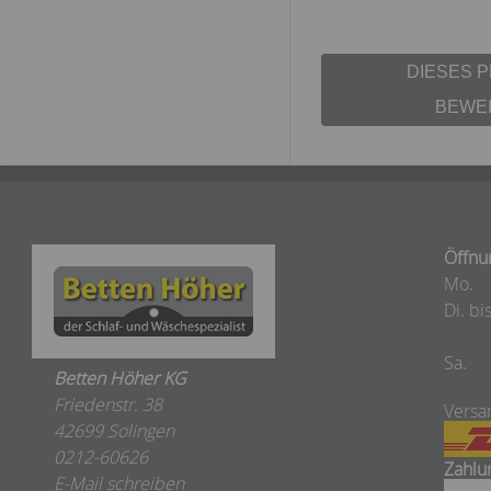
DIESES 
BEWE
Öffnu
Mo.
Di. bis
Sa.
Betten Höher KG
Friedenstr. 38
Versa
42699 Solingen
0212-60626
Zahlu
E-Mail schreiben