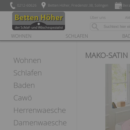
0212-60626
Betten Höher, Friedenstr.38, Solingen
Bera
Über uns
Akt
WOHNEN
SCHLAFEN
BA
MAKO-SATIN
Wohnen
Schlafen
Baden
Cawö
Herrenwaesche
Damenwaesche