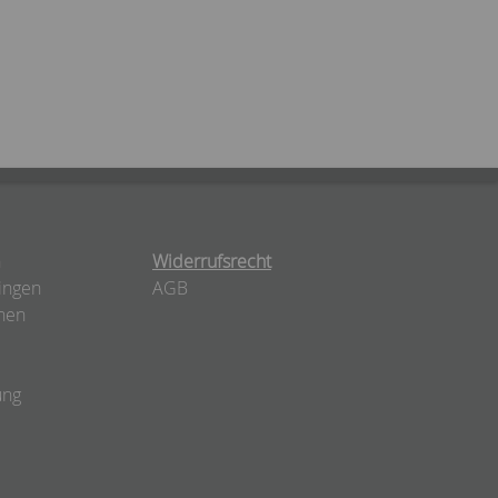
n
Widerrufsrecht
ingen
AGB
nen
ung