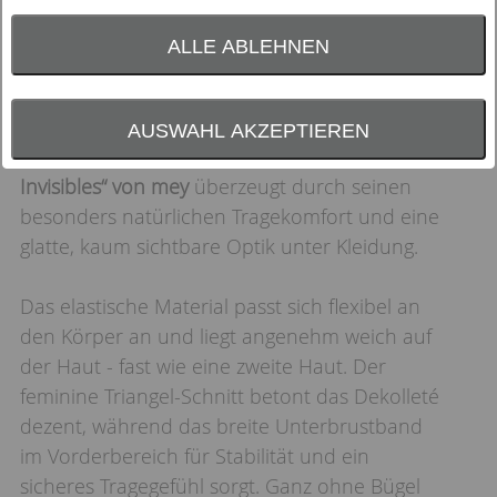
ALLE ABLEHNEN
AUSWAHL AKZEPTIEREN
Der
Triangle-BH aus der Serie „Simply Better
Invisibles“ von mey
überzeugt durch seinen
besonders natürlichen Tragekomfort und eine
glatte, kaum sichtbare Optik unter Kleidung.
Das elastische Material passt sich flexibel an
den Körper an und liegt angenehm weich auf
der Haut - fast wie eine zweite Haut. Der
feminine Triangel-Schnitt betont das Dekolleté
dezent, während das breite Unterbrustband
im Vorderbereich für Stabilität und ein
sicheres Tragegefühl sorgt. Ganz ohne Bügel