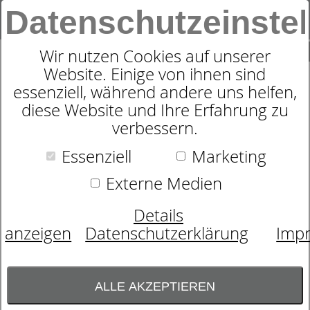
Datenschutzeinste
0
SUCHE
Wir nutzen Cookies auf unserer
Website. Einige von ihnen sind
essenziell, während andere uns helfen,
TRIANGLE-BH SIMPLY BETTER
diese Website und Ihre Erfahrung zu
verbessern.
INVISIBLES, BÜGELLOS, BAILEY,
1150030
Essenziell
Marketing
Externe Medien
Details
anzeigen
Datenschutzerklärung
Imp
ALLE AKZEPTIEREN