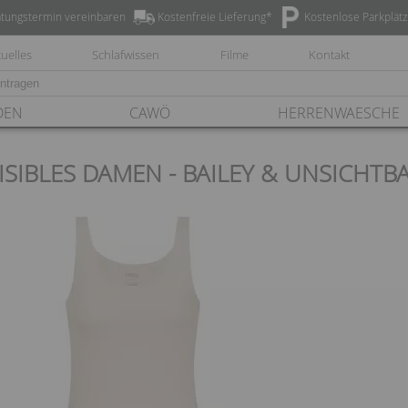
tungstermin vereinbaren
Kostenfreie Lieferung*
Kostenlose Parkplät
uelles
Schlafwissen
Filme
Kontakt
DEN
CAWÖ
HERRENWAESCHE
ISIBLES DAMEN - BAILEY & UNSICHTB