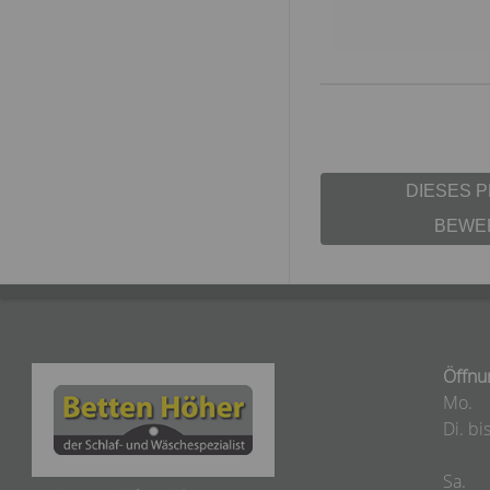
DIESES 
BEWE
Öffnu
Mo.
Di. bis
Sa.