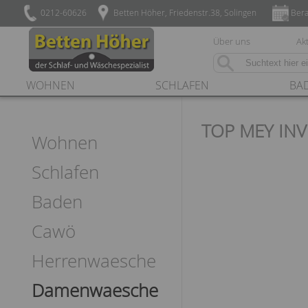
0212-60626
Betten Höher, Friedenstr.38, Solingen
Bera
Über uns
Akt
WOHNEN
SCHLAFEN
BA
TOP MEY INV
Wohnen
Schlafen
Baden
Cawö
Herrenwaesche
Damenwaesche