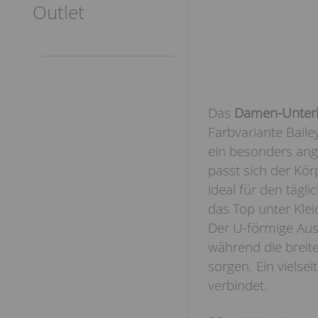
Outlet
Das
Damen-Unterhe
Farbvariante Bail
ein besonders ange
passt sich der Kör
ideal für den tägl
das Top unter Klei
Der U-förmige Aus
während die breite
sorgen. Ein vielsei
verbindet.