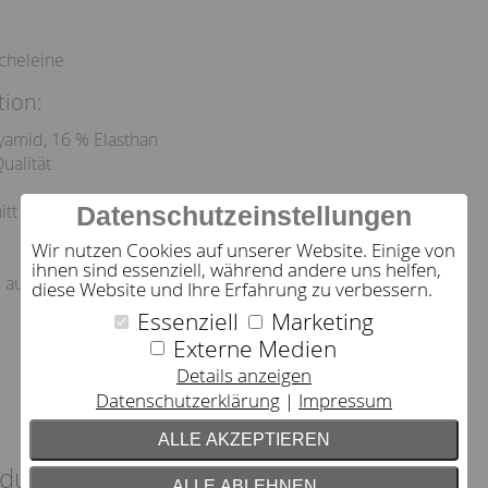
cheleine
tion:
yamid, 16 % Elasthan
ualität
itt
Datenschutzeinstellungen
Wir nutzen Cookies auf unserer Website. Einige von
ihnen sind essenziell, während andere uns helfen,
l aus
diese Website und Ihre Erfahrung zu verbessern.
Essenziell
Marketing
Externe Medien
Details anzeigen
Datenschutzerklärung
Impressum
ALLE AKZEPTIEREN
dukt empfehlen wir
ALLE ABLEHNEN