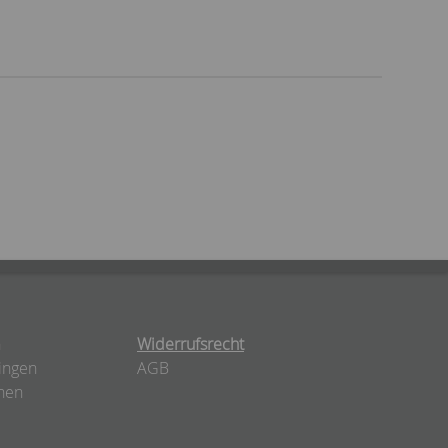
n
Widerrufsrecht
ingen
AGB
nen