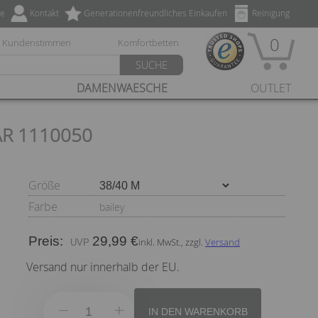
ze
Kontakt
Generationenfreundliches Einkaufen
Reinigung
0
Kundenstimmen
Komfortbetten
SUCHE
DAMENWAESCHE
OUTLET
AR 1110050
Größe
Farbe
bailey
Preis:
29,99 €
inkl. MwSt., zzgl.
Versand
Versand nur innerhalb der EU.
IN DEN WARENKORB