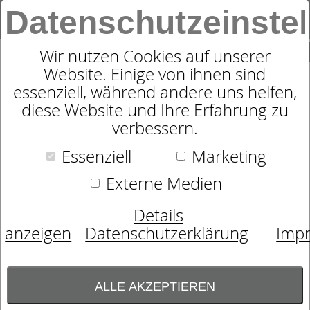
Datenschutzeinste
0
SUCHE
Wir nutzen Cookies auf unserer
Website. Einige von ihnen sind
essenziell, während andere uns helfen,
TAILLEN-SLIP MEY MODAL
diese Website und Ihre Erfahrung zu
verbessern.
LACE BAILEY - WEICH &
NAHTLOS 1120113
Essenziell
Marketing
Externe Medien
Details
anzeigen
Datenschutzerklärung
Imp
ALLE AKZEPTIEREN