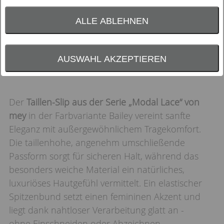
ALLE ABLEHNEN
AUSWAHL AKZEPTIEREN
Der
Taillen-Slip aus der Serie „Modal Lace“ von
mey
in der Farbvariante Bailey vereint sanfte
Eleganz mit außergewöhnlichem Tragekomfort.
Die taillenhohe, angenehm umschließende
Passform sorgt für sicheren Halt, während das
besonders weiche Material ein natürliches,
luxuriöses Hautgefühl vermittelt. Ein elastischer
Spitzenbund setzt einen femininen Akzent und
liegt dank nahtloser Verarbeitung glatt an -
ohne Einschneiden oder Abzeichnen.