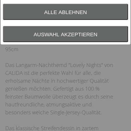
ALLE ABLEHNEN
AUSWAHL AKZEPTIEREN
Lovely NightsLangarm-Nachthemd, Länge
95cm
Das Langarm-Nachthemd "Lovely Nights" von
CALIDA ist die perfekte Wahl für alle, die
erholsame Nächte in hochwertiger Qualität
genießen möchten. Gefertigt aus 100 %
feinster Baumwolle überzeugt es durch seine
hautfreundliche, atmungsaktive und
besonders weiche Single-Jersey-Qualität.
Das klassische Streifendessin in zartem