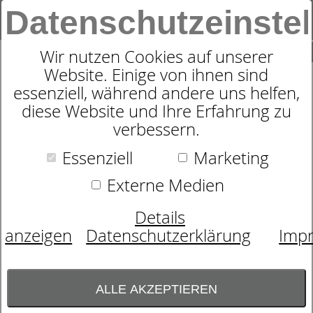
Datenschutzeinste
0
SUCHE
Wir nutzen Cookies auf unserer
Website. Einige von ihnen sind
essenziell, während andere uns helfen,
NACHTHEMD LANGARM
diese Website und Ihre Erfahrung zu
verbessern.
LOVELY NIGHTS - CALIDA
DAMEN 95CM 36152
Essenziell
Marketing
Externe Medien
Details
anzeigen
Datenschutzerklärung
Imp
ALLE AKZEPTIEREN