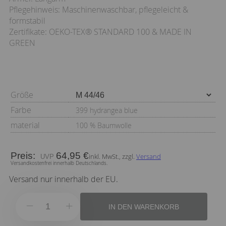
Pflegehinweis: Maschinenwaschbar, pflegeleicht &
formstabil
Zertifikate: OEKO-TEX® STANDARD 100 & MADE IN
GREEN
Größe
Farbe
399 hydrangea blue
material
100 % Baumwolle
Preis:
64,95 €
inkl. MwSt., zzgl.
Versand
Versandkostenfrei innerhalb Deutschlands.
Versand nur innerhalb der EU.
IN DEN WARENKORB