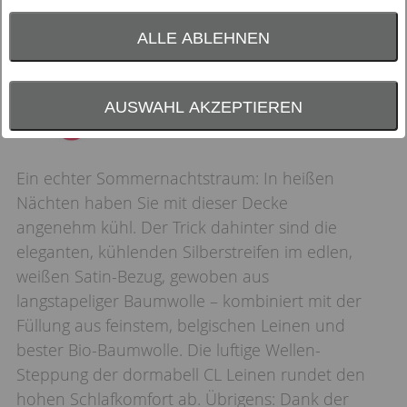
ALLE ABLEHNEN
AUSWAHL AKZEPTIEREN
Ein echter Sommernachtstraum: In heißen
Nächten haben Sie mit dieser Decke
angenehm kühl. Der Trick dahinter sind die
eleganten, kühlenden Silberstreifen im edlen,
weißen Satin-Bezug, gewoben aus
langstapeliger Baumwolle – kombiniert mit der
Füllung aus feinstem, belgischen Leinen und
bester Bio-Baumwolle. Die luftige Wellen-
Steppung der dormabell CL Leinen rundet den
hohen Schlafkomfort ab. Übrigens: Dank der