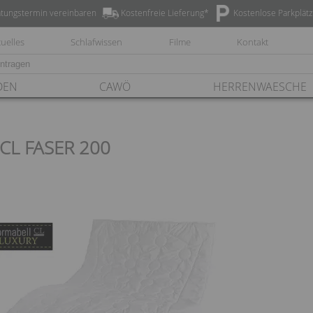
tungstermin vereinbaren
Kostenfreie Lieferung*
Kostenlose Parkplät
uelles
Schlafwissen
Filme
Kontakt
DEN
CAWÖ
HERRENWAESCHE
CL FASER 200