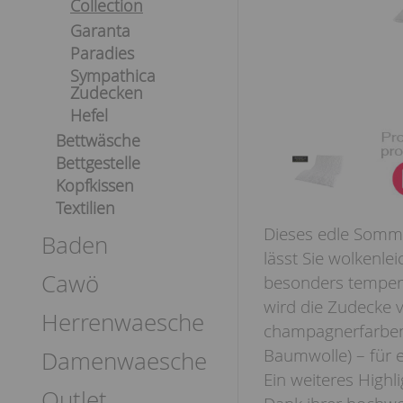
Collection
Garanta
Paradies
Sympathica
Zudecken
Hefel
Bettwäsche
Bettgestelle
Kopfkissen
Textilien
Dieses edle Somme
Baden
lässt Sie wolkenle
Cawö
besonders tempera
wird die Zudecke v
Herrenwaesche
champagnerfarbene
Baumwolle) – für e
Damenwaesche
Ein weiteres High
Outlet