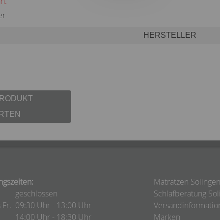
h.
er
HERSTELLER
PRODUKT
RTEN
ngszeiten:
Matratzen Solinge
geschlossen
Schlafberatung Sol
 Fr.
09:30 Uhr - 13:00 Uhr
Versandinformatio
14:00 Uhr - 18:30 Uhr
Marken