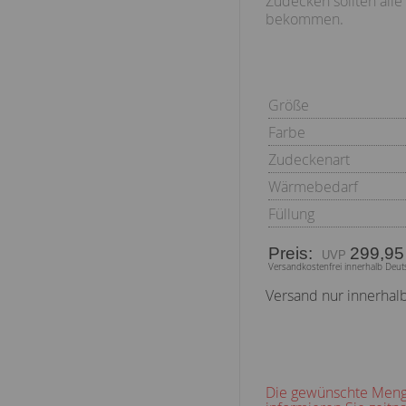
Zudecken sollten alle 
bekommen.
Größe
Farbe
Zudeckenart
Wärmebedarf
Füllung
Preis:
299,95
Versandkostenfrei innerhalb Deut
Versand nur innerhal
Die gewünschte Menge