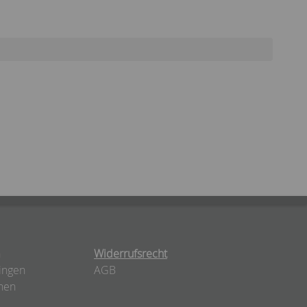
n
Widerrufsrecht
ingen
AGB
nen