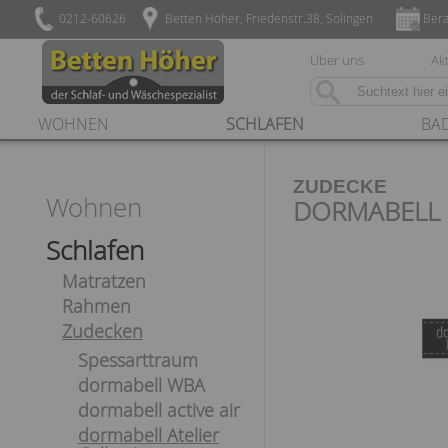
0212-60626
Betten Höher, Friedenstr.38, Solingen
Bera
Über uns
Akt
WOHNEN
SCHLAFEN
BA
ZUDECKE
Wohnen
DORMABELL 
Schlafen
Matratzen
Rahmen
Zudecken
Spessarttraum
dormabell WBA
dormabell active air
dormabell Atelier