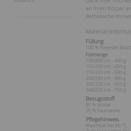
Dank ihrer hochwe
an Ihren Körper an
Bettwäsche immer
Material-Informa
Füllung
100 % Polyester (biol
Füllmenge:
135/200 cm - 400 g
155/200 cm - 450 g
155/220 cm - 500 g
200/200 cm - 600 g
200/220 cm - 650 g
240/220 cm - 750 g
Bezugsstoff
80 % Modal
20 % Baumwolle
Pflegehinweis
Waschbar bei 60 °C.