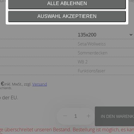
drei bis fünf Jahre (oder je nach Bedarf) eine professionelle Pfl
ALLE ABLEHNEN
AUSWAHL AKZEPTIEREN
Seta/Wollweiss
Sommerdecken
WB 2
Funktionsfaser
 €
inkl. MwSt., zzgl.
Versand
schlands.
b der EU.
IN DEN WAREN
 überschreitet unseren Bestand. Bestellung ist möglich, es ka