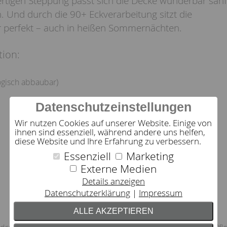
rtigen Steppung passt sich die Decke wunderbar sanf
. Und durch die 90+ Eckverarbeitung sitzt die
 perfekt – auch in heißen Sommernächten.
tion:
ogisch abbaubar)
Datenschutzeinstellungen
Wir nutzen Cookies auf unserer Website. Einige von
ihnen sind essenziell, während andere uns helfen,
diese Website und Ihre Erfahrung zu verbessern.
Essenziell
Marketing
Externe Medien
Details anzeigen
Datenschutzerklärung
Impressum
ALLE AKZEPTIEREN