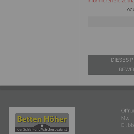
informieren Sie zeitna
od
DIESES 
BEWE
Öffnu
Mo.
Di. bis