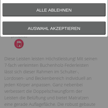
ALLE ABLEHNEN
AUSWAHL AKZEPTIEREN
Diese Leisten leisten Höchstleistung! Mit seinen
7-fach verleimten Buchenholz-Federleisten
lässt sich dieser Rahmen im Schulter-,
Lordosen- und Beckenbereich individuell an
jeden Körper anpassen. Ganz nebenbei
verbessert die Doppelschwungform der
Leisten die Belüftung und bietet Matratzen
eine gerade Auflagefläche. Die robust gebaute