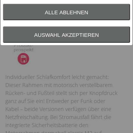
ALLE ABLEHNEN
AUSWAHL AKZEPTIEREN
Individueller Schlafkomfort leicht gemacht:
Dieser Rahmen mit motorisch verstellbarem
Rücken- und Fußteil stellt sich per Knopfdruck
ganz auf Sie ein! Entweder per Funk oder
Kabel – beide Versionen verfügen über eine
Netzfreischaltung. Bei Stromausfall fährt die
integrierte Sicherheitsbatterie den