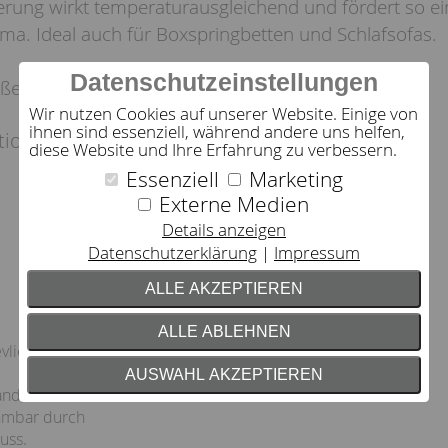
terung wirkt temperaturausgleichend und fördert so ei
ima. Ideal auch für Boxspringbetten und Schlafsofas.
Datenschutzeinstellungen
en erhältlich.
Wir nutzen Cookies auf unserer Website. Einige von
ihnen sind essenziell, während andere uns helfen,
tion:
diese Website und Ihre Erfahrung zu verbessern.
Essenziell
Marketing
Externe Medien
Details anzeigen
Datenschutzerklärung
Impressum
ALLE AKZEPTIEREN
ALLE ABLEHNEN
vlies
AUSWAHL AKZEPTIEREN
nd,
hmbar durch
uss.