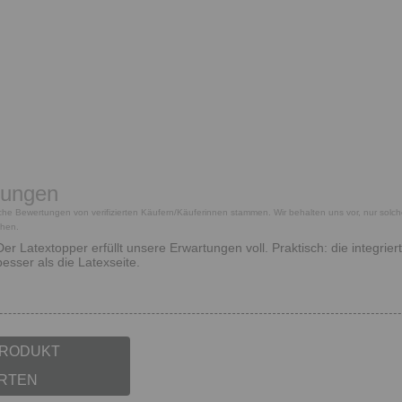
tungen
tliche Bewertungen von verifizierten Käufern/Käuferinnen stammen. Wir behalten uns vor, nur solc
chen.
Der Latextopper erfüllt unsere Erwartungen voll. Praktisch: die integrie
besser als die Latexseite.
PRODUKT
RTEN