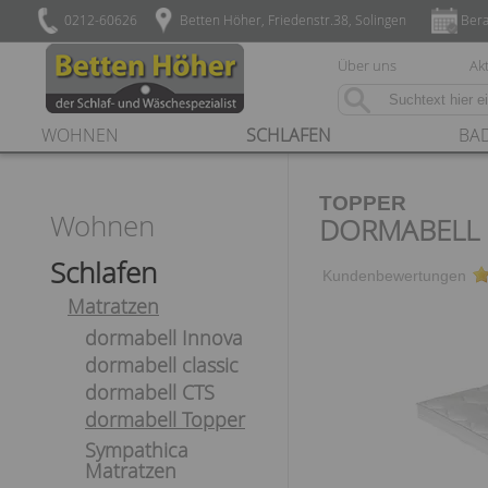
0212-60626
Betten Höher, Friedenstr.38, Solingen
Bera
Über uns
Akt
WOHNEN
SCHLAFEN
BA
TOPPER
Wohnen
DORMABELL 
Schlafen
Kundenbewertungen
Matratzen
dormabell Innova
dormabell classic
dormabell CTS
dormabell Topper
Sympathica
Matratzen