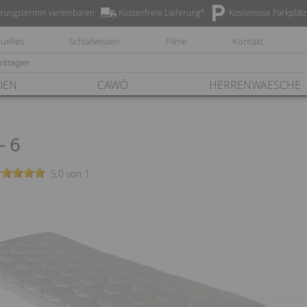
tungstermin vereinbaren
Kostenfreie Lieferung*
Kostenlose Parkplät
uelles
Schlafwissen
Filme
Kontakt
DEN
CAWÖ
HERRENWAESCHE
- 6
5,0 von 1