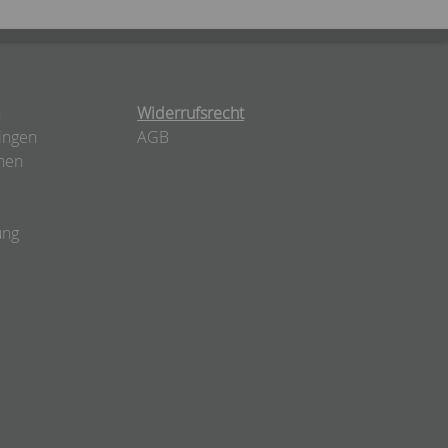
n
Widerrufsrecht
ingen
AGB
nen
ung