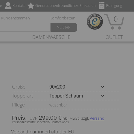
ze
Kontakt
Generationenfreundliches Einkaufen
Reinigung
0
Kundenstimmen
Komfortbetten
SUCHE
DAMENWAESCHE
OUTLET
Größe
Topperart
Pflege
waschbar
Preis:
299,00 €
inkl. MwSt., zzgl.
Versand
Versandkostenfrei innerhalb Deutschlands.
Versand nur innerhalb der EU.