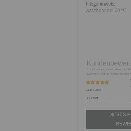
Pflegehinweis:
waschbar bei 60 °C
Kundenbewer
*Es ist sichergestellt, dass säm
Wortwahl und Relevanz entspre
24.08.2021
U.Seifert
DIESES 
BEWE