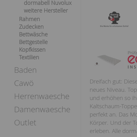
dormabell Nuvolux
weitere Hersteller
Rahmen
Zudecken
Bettwäsche
Bettgestelle
Kopfkissen
Textilien
Baden
Dreifach gut: Die
Cawö
neues Niveau. Top
Herrenwaesche
und erhöhen so ihr
Kaltschaum-Topper
Damenwaesche
perfekt an. Das M
Outlet
Körper. Und der To
erleben. Alle dorm