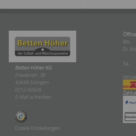
Öffnu
Mo.
Di. bis
Sa.
Betten Höher KG
Friedenstr. 38
Versa
42699 Solingen
0212-60626
Zahlu
E-Mail schreiben
Cookie Einstellungen