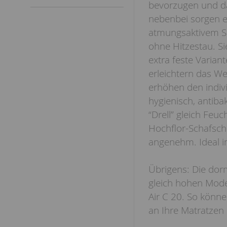
bevorzugen und d
nebenbei sorgen e
atmungsaktivem Sc
ohne Hitzestau. Si
extra feste Varian
erleichtern das W
erhöhen den indivi
hygienisch, antibak
“Drell” gleich Feu
Hochflor-Schafschu
angenehm. Ideal 
Übrigens: Die dorm
gleich hohen Mode
Air C 20. So könne
an Ihre Matratzen 