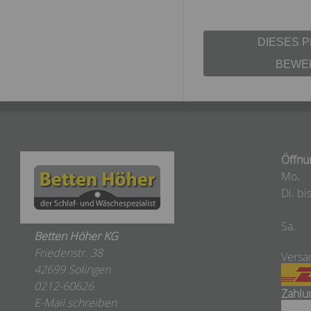
DIESES 
BEWE
Öffnu
Mo.
Di. bis
Sa.
Betten Höher KG
Friedenstr. 38
Versa
42699 Solingen
0212-60626
Zahlu
E-Mail schreiben