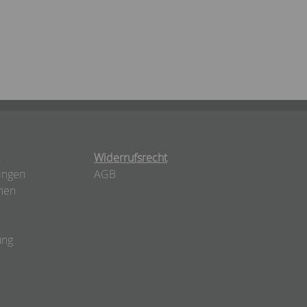
n
Widerrufsrecht
ingen
AGB
nen
ung