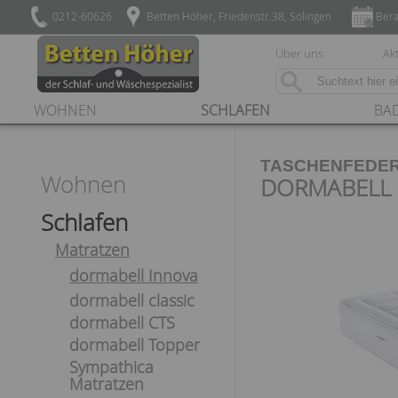
0212-60626
Betten Höher, Friedenstr.38, Solingen
Bera
Über uns
Akt
WOHNEN
SCHLAFEN
BA
TASCHENFEDE
Wohnen
DORMABELL I
Schlafen
Matratzen
dormabell Innova
dormabell classic
dormabell CTS
dormabell Topper
Sympathica
Matratzen