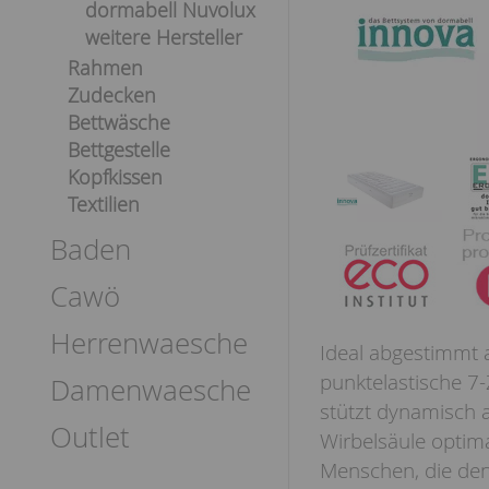
dormabell Nuvolux
weitere Hersteller
Rahmen
Zudecken
Bettwäsche
Bettgestelle
Kopfkissen
Textilien
Baden
Cawö
Herrenwaesche
Ideal abgestimmt 
punktelastische 7
Damenwaesche
stützt dynamisch a
Outlet
Wirbelsäule optima
Menschen, die den