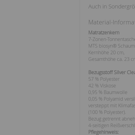
Auch in Sondergröß
Material-Informa
Matratzenkern
7-Zonen-Tonnentasch
MTS biosyn® Schaump
Kernhöhe 20 cm,
Gesamthöhe ca. 23 c
Bezugsstoff Silver Cle
57 % Polyester
42 % Viskose
0,95 % Baumwolle
0,05 % Polyamid versi
versteppt mit Klimafa
(100 % Polyester).
Bezug getrennt abne
4-seitigen Reißverschl
Pflegehinweis: