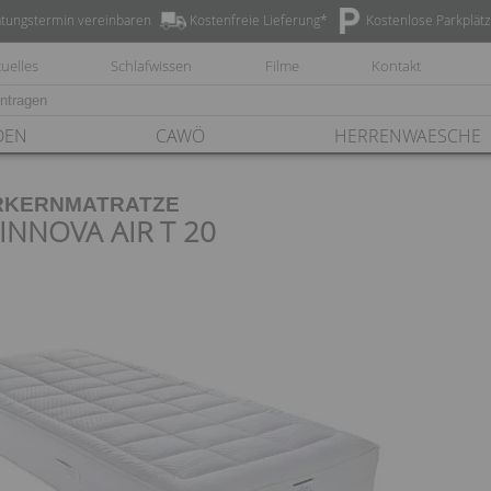
tungstermin vereinbaren
Kostenfreie Lieferung*
Kostenlose Parkplät
uelles
Schlafwissen
Filme
Kontakt
DEN
CAWÖ
HERRENWAESCHE
RKERNMATRATZE
NNOVA AIR T 20