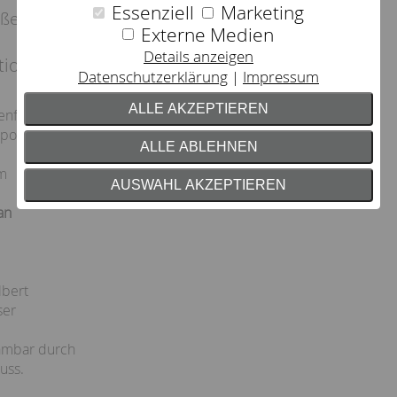
Essenziell
Marketing
en erhältlich.
Externe Medien
Details anzeigen
tion:
Datenschutzerklärung
Impressum
ALLE AKZEPTIEREN
enfederkern,
olsterung RG 60,
ALLE ABLEHNEN
m
AUSWAHL AKZEPTIEREN
an
lbert
ser
hmbar durch
uss.