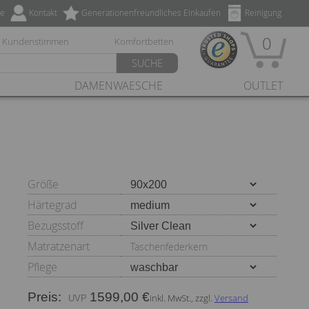
ze
Kontakt
Generationenfreundliches Einkaufen
Reinigung
0
Kundenstimmen
Komfortbetten
SUCHE
DAMENWAESCHE
OUTLET
Größe
Härtegrad
Bezugsstoff
Matratzenart
Taschenfederkern
Pflege
Preis:
1599,00 €
inkl. MwSt., zzgl.
Versand