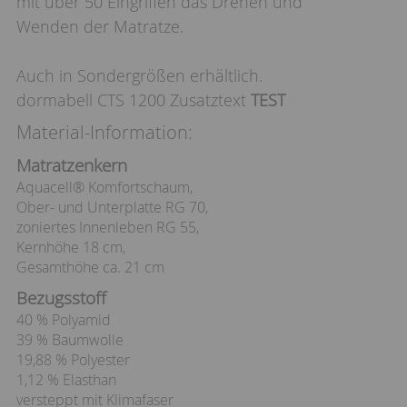
mit über 50 Eingriffen das Drehen und
Wenden der Matratze.
Auch in Sondergrößen erhältlich.
dormabell CTS 1200 Zusatztext
TEST
Material-Information:
Matratzenkern
Aquacell® Komfortschaum,
Ober- und Unterplatte RG 70,
zoniertes Innenleben RG 55,
Kernhöhe 18 cm,
Gesamthöhe ca. 21 cm
Bezugsstoff
40 % Polyamid
39 % Baumwolle
19,88 % Polyester
1,12 % Elasthan
versteppt mit Klimafaser