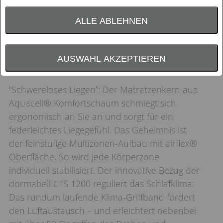
ALLE ABLEHNEN
AUSWAHL AKZEPTIEREN
“Schwereloses Liegen”: Der Matratzenkern aus
Aquacell® Komfortschaum schmiegt sich
ergonomisch an Sie an und sorgt für ein
federleichtes Liegegefühl. Das Geheimnis ist
der feinstufige Multizonen-Aufbau mit airflex®
Oberfläche. So wird jede Körperzone
individuell stabilisiert. Der innovative Bezug der
dormabell CTS 1200 reguliert das Schlafklima:
Das rundum laufende Klima-Griffband fördert
den Luftaustausch – und erleichtert nebenbei